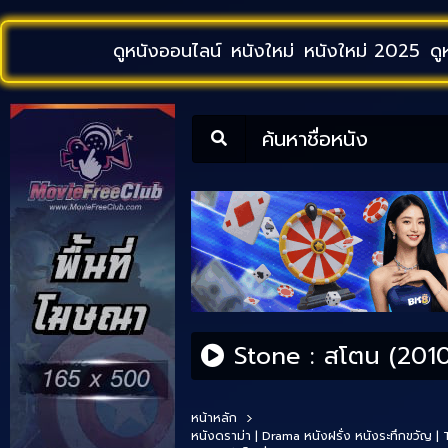
ดูหนังออนไลน์
หนังใหม่
หนังใหม่ 2025
ดู
ค้นหาชื่อหนัง
Stone : สโตน (2010
หน้าหลัก
หนังดราม่า | Drama
หนังฝรั่ง
หนังระทึกขวัญ | T