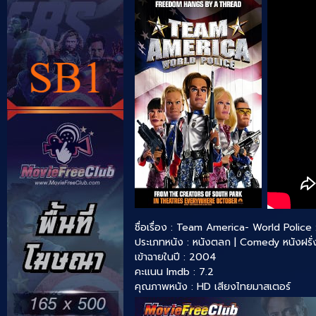
ชื่อเรื่อง : Team America- World Police 
ประเภทหนัง :
หนังตลก | Comedy
หนังฝรั่
เข้าฉายในปี : 2004
คะแนน Imdb : 7.2
คุณภาพหนัง : HD เสียงไทยมาสเตอร์