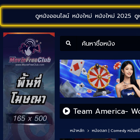
ดูหนังออนไลน์
หนังใหม่
หนังใหม่ 2025
ดู
ค้นหาชื่อหนัง
Team America- World
หน้าหลัก
หนังตลก | Comedy
หนังฝรั