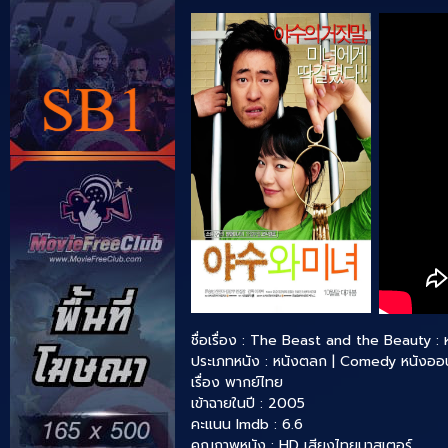
ชื่อเรื่อง : The Beast and the Beauty : 
ประเภทหนัง :
หนังตลก | Comedy
หนังออน
เรื่อง พากย์ไทย
เข้าฉายในปี : 2005
คะแนน Imdb : 6.6
คุณภาพหนัง : HD เสียงไทยมาสเตอร์