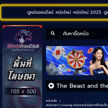
ดูหนังออนไลน์
หนังใหม่
หนังใหม่ 2025
ดู
ค้นหาชื่อหนัง
The Beast and the B
หน้าหลัก
หนังตลก | Comedy
หนังออนไลน์พากย์ไทยเต็มเ