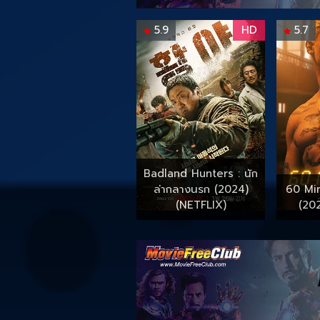
5.9
HD
5.7
Badland Hunters : นัก
ล่ากลางนรก (2024)
60 Min
(NETFLIX)
(20