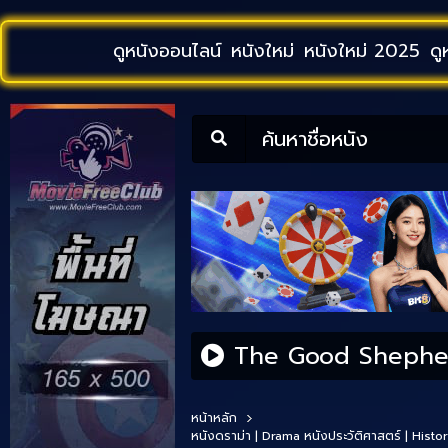
ดูหนังออนไลน์
หนังใหม่
หนังใหม่ 2025
ดู
ค้นหาชื่อหนัง
The Good Shepherd 
หน้าหลัก
หนังดราม่า | Drama
หนังประวัติศาสตร์ | Histo