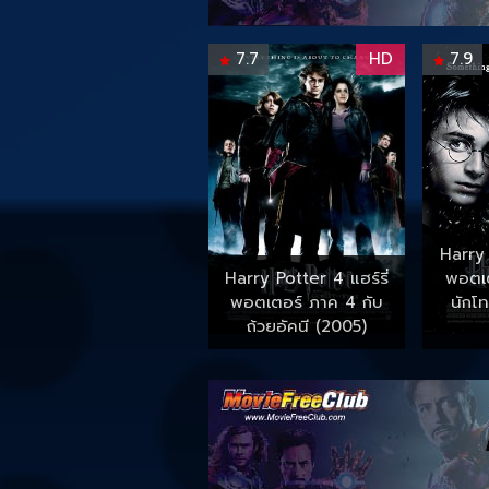
7.7
HD
7.9
Harry 
Harry Potter 4 แฮร์รี่
พอตเต
พอตเตอร์ ภาค 4 กับ
นักโ
ถ้วยอัคนี (2005)