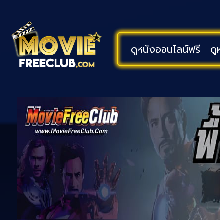
ดูหนังออนไลน์ฟรี
ดู