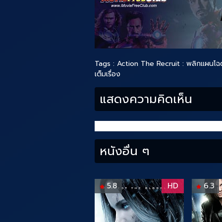
Tags :
Action
The Recruit : พลิกแผนโฉ
เต็มเรื่อง
แสดงความคิดเห็น
หนังอื่น ๆ
5.8
HD
6.3