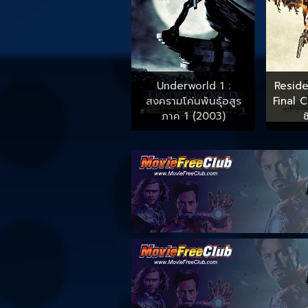
Underworld 1 :
Reside
สงครามโค่นพันธุ์อสูร
Final 
ภาค 1 (2003)
ช