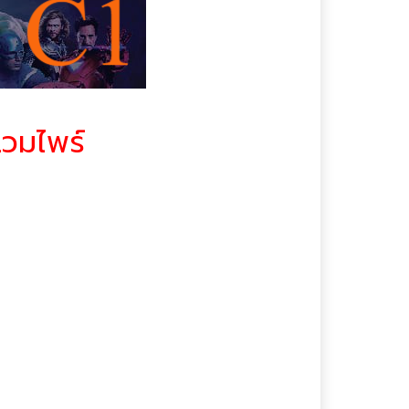
Adventure
หนังฝรั่ง
หนังระทึกขวัญ | Thriller
หนังลึกลับซ่อนเงื่อน |
Mystry
วมไพร์
หนังวิทยาศาสตร์ | Sci-fi
หนังสงคราม | War
หนังสยองขวัญ | Horror
หนังสารคดี |
ันเกิดครบรอบ 18 ปี เมื่อ
Documentary
รณ์นี้ ก็ทำให้ เอ็ดเวิร์ด
หนังออนไลน์พากย์ไทย
เต็มเรื่อง
ดครบรอบ 18 ปี เมื่อเธอถูก
หนังอาชญากรรม | Crime
ก็ทำให้ เอ็ดเวิร์ด (โร
หนังอินเดีย
หนังอีโรติก | Rate R
 (เทย์เลอร์ เลาท์เนอร์)