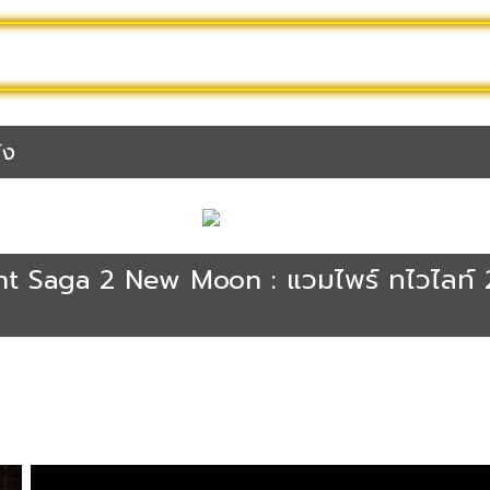
2025
ดูหนังไทย
ดูหนัง Netflix
หนังชนโรง
หนังก
t Saga 2 New Moon : แวมไพร์ ทไวไลท์ 2
หนังฝรั่ง
หนังออนไลน์พากย์ไทยเต็มเรื่อง
หนังแฟนตาซี | Fantasy
หนังโรแมนติก |