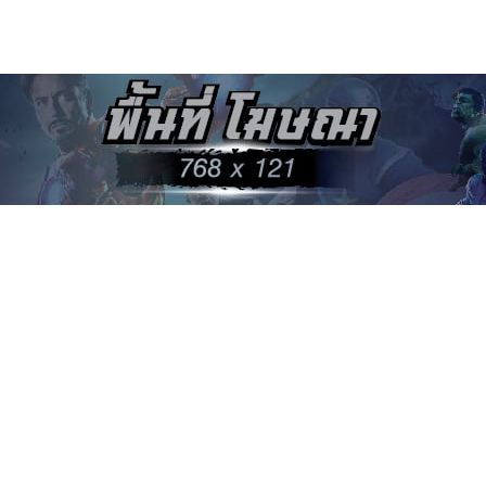
ละ เจค๊อบ ได้พัฒนาความรู้สึกที่ดีต่อกันและกัน ในขณะเดียวกัน เบลล่า เองก็เ