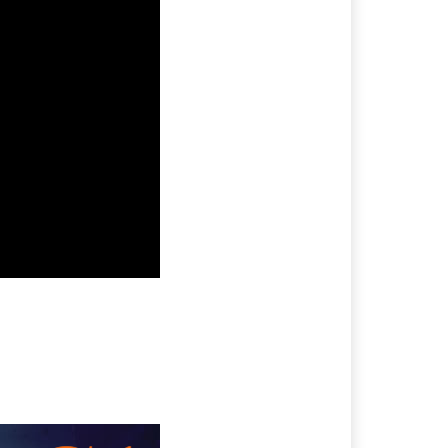
หนัง Marvel Universe
หนังการ์ตูน
หนังกีฬา | Sport
หนังครอบครัว | Family
หนังคาวบอย | Western
หนังจีน
หนังชนโรง
หนังชีวิตจริง | Biography
หนังซอมบี้
หนังญี่ปุ่น
antasy
หนังโรแมนติก |
หนังดราม่า | Drama
หนังตลก | Comedy
หนังประวัติศาสตร์ |
History
หนังผจญภัย |