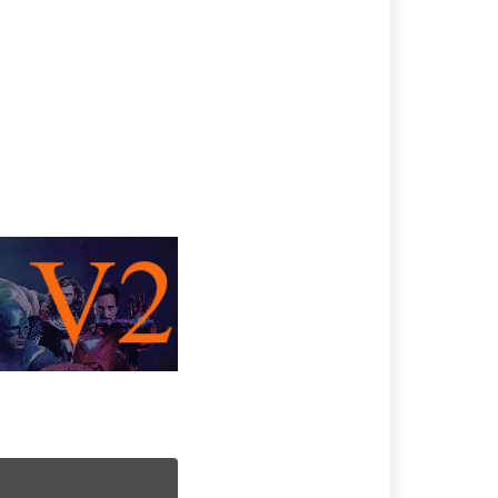
วมไพร์ ทไวไลท์ 2 นิวมูน