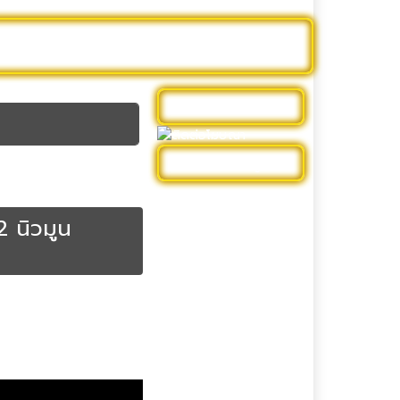
าร์ตูน
หนังฝรั่ง
รีวิวหนัง
ดูบอลสด
ติดต่อโฆษณา
หมวดหมู่
ดูหนัง Netflix
 นิวมูน
ดูหนังออนไลน์ 4k พากย์
ไทย
ดูหนังใหม่
ดูหนังไทย
 Romance
หนังใหม่เต็มเรื่อง
รีวิวหนัง
ละครสั้นจีน
หนัง DC Universe