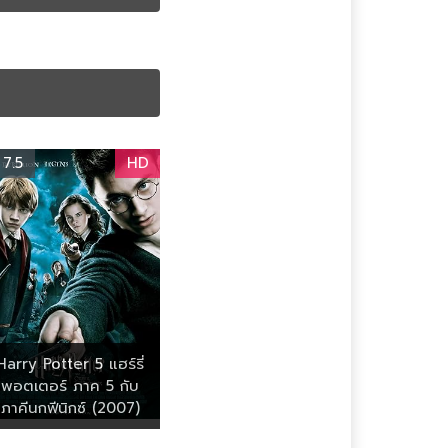
7.5
HD
Harry Potter 5 แฮร์รี่
พอตเตอร์ ภาค 5 กับ
ภาคีนกฟีนิกซ์ (2007)