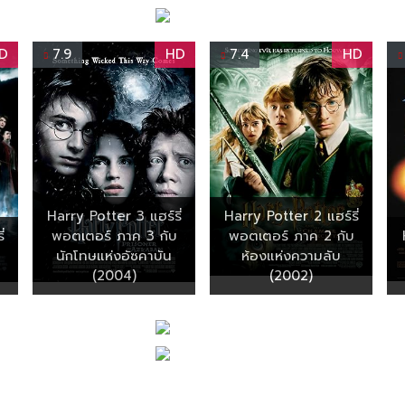
D
7.9
HD
7.4
HD
Harry Potter 3 แฮร์รี่
Harry Potter 2 แฮร์รี่
่
พอตเตอร์ ภาค 3 กับ
พอตเตอร์ ภาค 2 กับ
นักโทษแห่งอัซคาบัน
ห้องแห่งความลับ
(2004)
(2002)