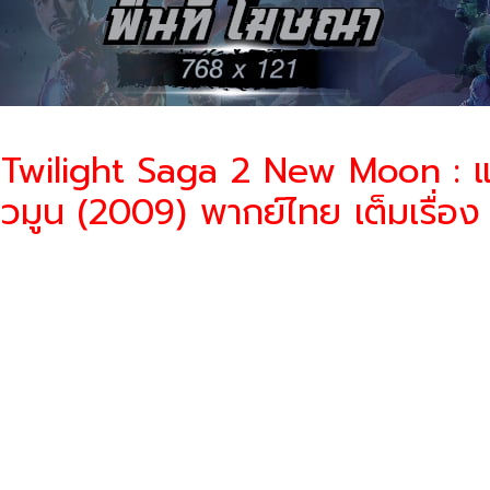
 Twilight Saga 2 New Moon : แ
ิวมูน
(2009)
พากย์ไทย เต็มเรื่อง
Moon (2009) แวมไพร์ ทไวไลท์ 2 นิวมูน เบลล่า (คริสเต็น สจ๊วต) จัดงานว
การแกะห่อของขวัญ แจสเปอร์ ก็พุ่งเข้าไปทำร้ายเธออย่างบ้าคลั่ง ซึ่งจากเหตุกา
างออกจากเมืองฟอร์ค เพื่อที่จะทำให้ เบลล่า (คริสเต็น สจ๊วต) จัดงานวันเกิ
ห่อของขวัญ แจสเปอร์ ก็พุ่งเข้าไปทำร้ายเธออย่างบ้าคลั่ง ซึ่งจากเหตุการณ์นี้ 
ครัว ตัดสินใจเดินทางออกจากเมืองฟอร์ค
ดภัย อย่างไรก็ตาม มันก็ทำให้เธอ รู้สึกหดหู่และพยายามหาความอบอุ่นจาก เจค๊อบ