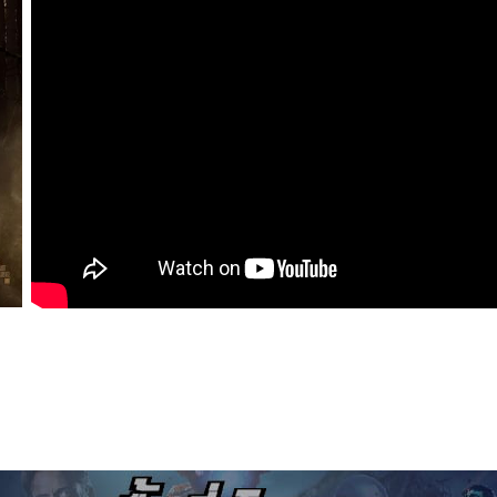
t Saga 2 New Moon : แวมไพร์ ทไวไลท์ 2 นิวมูน (2009)
น์ 4k พากย์ไทย
หนังฝรั่ง
หนังออนไลน์พากย์ไทยเต็มเรื่อง
หนังแฟนตาซี | F
่อง พากย์ไทย
ยมาสเตอร์