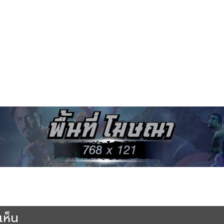
a
Fantasy
Vampire Twilight
ดูหนัง The Twilight Saga 2 New Moon : แ
อง
หนังแวมไพร์
หนังโรแมนติก
ห็น