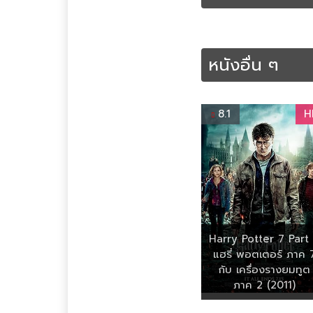
หนังอื่น ๆ
8.1
H
Harry Potter 7 Part
แฮรี่ พอตเตอร์ ภาค 
กับ เครื่องรางยมทูต
ภาค 2 (2011)