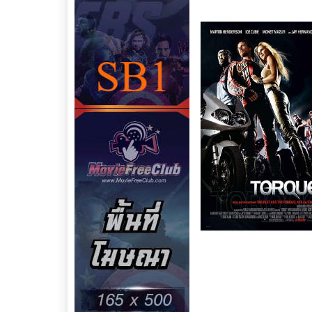
Like
ชื่อเรื่อง : Torque : บิด
ประเภทหนัง :
หนังตลก | 
หนังใหม่เต็มเรื่อง พากย์ไท
เข้าฉายในปี : 2004
คะแนน Imdb : 4.1