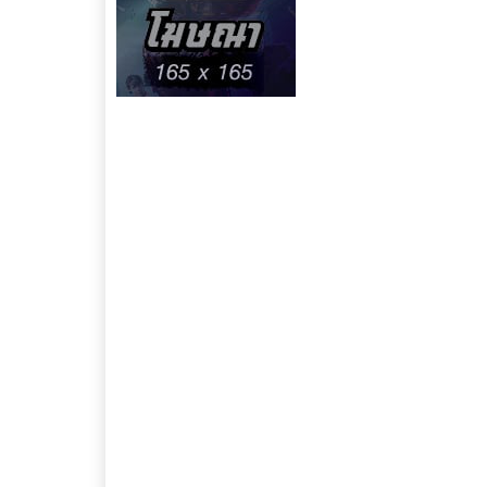
Tags :
Action
Comedy