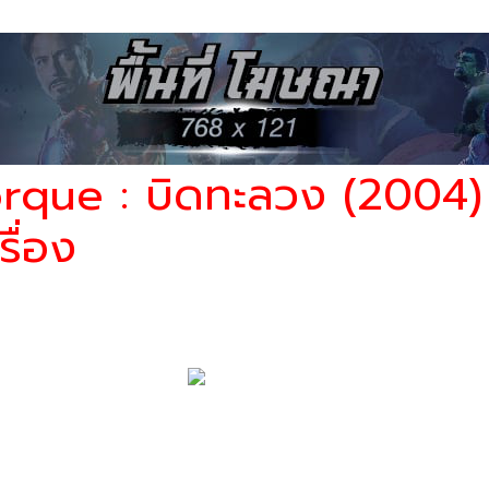
ยมาสเตอร์
orque : บิดทะลวง (2004)
รื่อง
จากประเทศไทยเพื่อเคลียร์เรื่องกับแฟนสาว หัวหน้าแก๊งคนหนึ่งต้องการตัวเข
ครอง และหัวหน้าแก๊งอีกคนต้องการตัวเขาเพื่อฆ่าพี่ชายของเขา