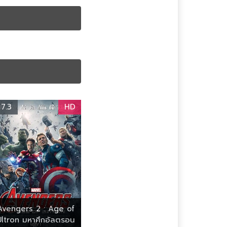
7.3
HD
Avengers 2 : Age of
Ultron มหาศึกอัลตรอน