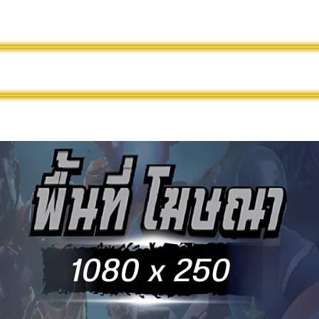
นไลน์ฟรี
ดูหนังใหม่
หนังออนไลน์พากย์ไทย
ล