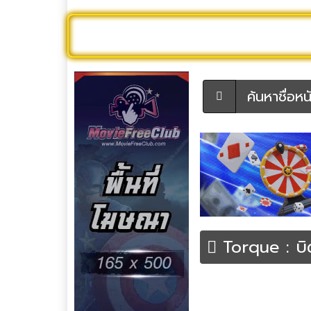
ดูหนังออนไลน์
หนังใหม่
หนังใหม่ 
ค้นหาชื่อหนัง
Torque : บ
หน้าหลัก
หนังตลก | Comedy
หนังฝรั่