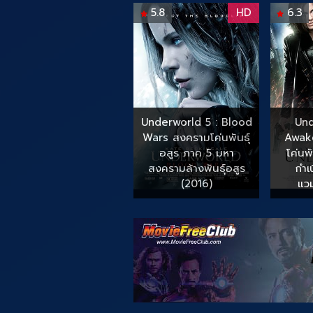
5.8
HD
6.3
Underworld 5 : Blood
Und
Wars สงครามโค่นพันธุ์
Awak
อสูร ภาค 5 มหา
โค่นพ
สงครามล้างพันธุ์อสูร
กำเ
(2016)
แวม