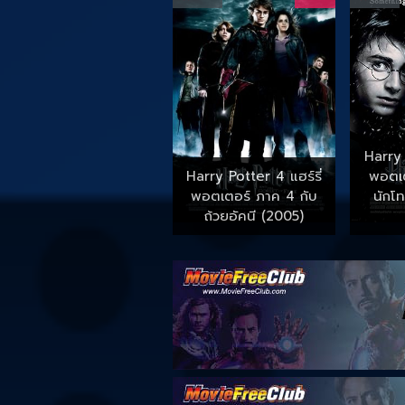
Harry 
Harry Potter 4 แฮร์รี่
พอตเต
พอตเตอร์ ภาค 4 กับ
นักโ
ถ้วยอัคนี (2005)