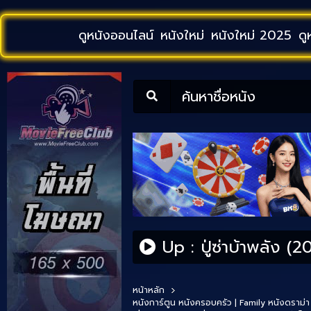
ดูหนังออนไลน์
หนังใหม่
หนังใหม่ 2025
ดู
ค้นหาชื่อหนัง
Up : ปู่ซ่าบ้าพลัง (2
หน้าหลัก
หนังการ์ตูน
หนังครอบครัว | Family
หนังดราม่า