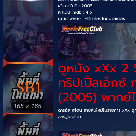
เข้าฉายในปี : 2005
คะแนน Imdb : 4.5
คุณภาพหนัง : HD เสียงไทยมาสเตอร์
ดูหนัง xXx 2 
ทริปเปิ้ลเอ็กซ์ 
(2005) พากย์ไ
ดาริอัส สโตน สายลับใหม่ในรายการ xXx ถูกส
สหรัฐอเมริกา