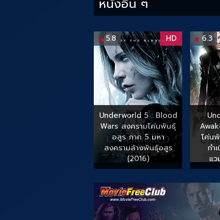
หนังอื่น ๆ
5.8
HD
6.3
Underworld 5 : Blood
Und
Wars สงครามโค่นพันธุ์
Awak
อสูร ภาค 5 มหา
โค่นพ
สงครามล้างพันธุ์อสูร
กำเ
(2016)
แวม